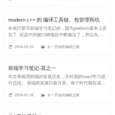
build tags 或 build constraints，是用来确定当运行
go
modern c++ 的 编译工具链、包管理和坑
本来打算写前端学习笔记的，因为platform基本上弄
完了. 但是中间被CNB项目中断施法了，所以先转
回本行C++。
2024-03-25
从一开始的编程之路
前端学习笔记-其之一
本文将梳理前端的发展历史，并对我的react学习进
行总结。 前端的发展日新月异。每个时代都自成一
套，每次在学习前端时都有翻天覆地的范式变换。
虽然我是游戏服务器、业余后端，但是也还是要写
2024-01-26
从一开始的编程之路
一些前端玩具的。我曾N次试图学习前端而草草收
场。虽然已经是21世纪的第三个十年了，但是都是