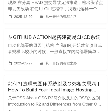
现象 在分离 HEAD 提交导致无法推送，检出头节点
却丢失改动 在使用 Git 过程中，我遇到这样一个问
题：修改了代码并提交，但 GitHub Desktop 显
2025-12-20
从一开始的编程之路
示“无法在分离的 HEAD 上同步到远程仓库”。切换
回 master 分支时，所有改动好像“丢失”了，没有任
何提交记录。 拉去git项目后
从GITHUB ACTION起搭建简易CI/CD系统
自动化部署的原因与结构 当我们刚开始建立项目或
者规模比较小的时候，一般直接在内网部署简单的
环境自我测试。 但是无论是自己使用还是面向大
众，最后我们都需要将项目上线。上线后，我们应
2025-05-27
从一开始的编程之路
当尽可能的自动化部署以节省时间。 自动化部署的
流程分为几个部分： 当代码提交或者满足我们的一
定条件后自动触发此流程 打包机
如何打造理想图床系统以及OSS相关思考 |
How To Build Your Ideal Image Hosting
System And Think About OSS
关于OSS About OSS R2简介以及别的OSS的区别
Introduction to R2 and Differences from Other OSS
R2是一个Cloudflare提供的在线对象存储功能，API