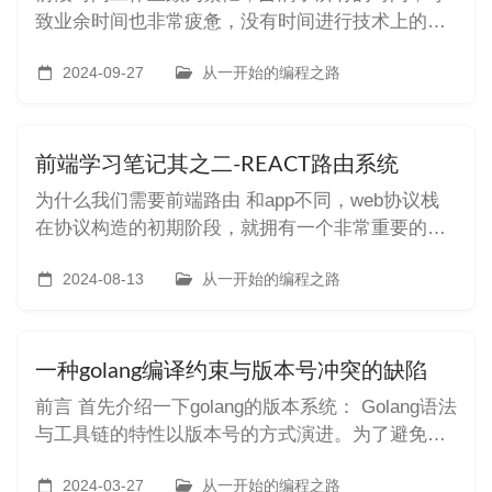
致业余时间也非常疲惫，没有时间进行技术上的研
究与拓展，最近公司的大项目告了一段落，上班氛
围轻松，业余时间也有心力学习。 当然黑神话悟空
2024-09-27
从一开始的编程之路
和钢铁雄心4也有一定的责任：） plat在之前弄完了
后台界面后，打算开始弄脚本上云，把我乱七八糟
的脚本和运行环境做一个整理
前端学习笔记其之二-REACT路由系统
为什么我们需要前端路由 和app不同，web协议栈
在协议构造的初期阶段，就拥有一个非常重要的工
具：网址。它可以方便地让用户直接访问对应的模
块，避免因功能嵌套过深而导致的使用不便。用户
2024-08-13
从一开始的编程之路
可以将某些功能的URL快捷地存储在收藏栏中，开
发者也可以利用这个工具来设计和组织软件架构。
之前的开发者是怎么做的 在
一种golang编译约束与版本号冲突的缺陷
前言 首先介绍一下golang的版本系统： Golang语法
与工具链的特性以版本号的方式演进。为了避免出
现C++、python之类的兼容问题。Golang有严格的
版本号限制系统。 Golang 编译约束，也被称为
2024-03-27
从一开始的编程之路