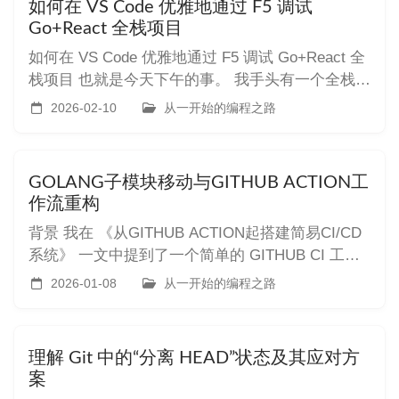
如何在 VS Code 优雅地通过 F5 调试
造成了绝对的门槛姑且不提，前者也对
Go+React 全栈项目
如何在 VS Code 优雅地通过 F5 调试 Go+React 全
栈项目 也就是今天下午的事。 我手头有一个全栈项
目，结构很经典：根目录下分了 backend（Go后
2026-02-10
从一开始的编程之路
端）和 frontend（React前端）。每次开发都要开两
个终端：一个跑 go run，一个跑 npm run dev，调
试的时候
GOLANG子模块移动与GITHUB ACTION工
作流重构
背景 我在 《从GITHUB ACTION起搭建简易CI/CD
系统》 一文中提到了一个简单的 GITHUB CI 工作
流，它大大节约了我在个人运维上花费的时间。 但
2026-01-08
从一开始的编程之路
是因为我给我的线上环境降了配置（典中典
1c2g），暴露出了很多问题：打包需要消耗大量资
源（特别是内存资源不足的情况下，需要通过 --m
理解 Git 中的“分离 HEAD”状态及其应对方
案