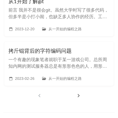
简单的大后端模板渲染或者
从1开始了解git
前言 我并不是很会git。虽然大学时写了很多代码，
但多半是小打小闹，也缺乏多人协作的经历。工作
后一直工作在一家主要使用svn的公司。虽然在
github上零零碎碎交过一些pr，也曾经在github接受
2023-12-20
从一开始的编程之路
过一些别人的pr，但是都是按部就班的根据教程
来，哪里不会点哪里，没有系统的研究过。 最近需
要和一些朋友
拷斤锟背后的字符编码问题
一个有趣的现象笔者就职于某一游戏公司。总所周
知内网的测试服务器总是有形形色色的人，用形形
色色的软件修改配置，此非人力规章所能约束。有
的人使用vscode远程打开，有的人呢则远程上去用
2023-02-26
从一开始的编程之路
notepad++