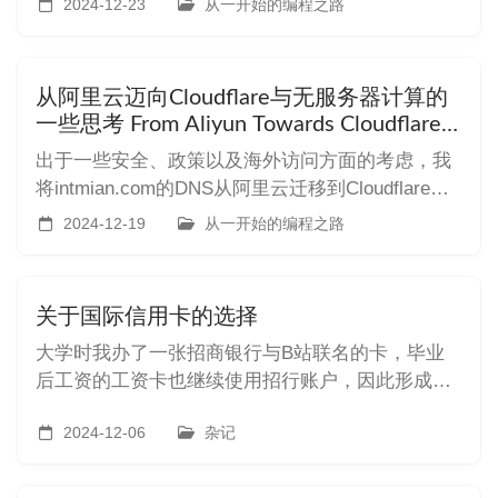
2024-12-23
从一开始的编程之路
兼容AWZ S3。 和类似的服务对比，具备全球范围
内节点极多、出口免费与极高的
从阿里云迈向Cloudflare与无服务器计算的
一些思考 From Aliyun Towards Cloudflare
and Thinkng About ServerLess
出于一些安全、政策以及海外访问方面的考虑，我
将intmian.com的DNS从阿里云迁移到Cloudflare。
本文将记录下过程并对Cloudflare提供的serverless
2024-12-19
从一开始的编程之路
系列服务展开研究。 For reasons of security,
policy, and overseas acce
关于国际信用卡的选择
大学时我办了一张招商银行与B站联名的卡，毕业
后工资的工资卡也继续使用招行账户，因此形成了
一定的路径依赖。因为需要一张visa用来海淘、购
物、支付软件费用等，就顺手办了一张招行的
2024-12-06
杂记
visa、银联双标的信用卡。 今年去日本和马来西亚
时，我也一直使用这张卡付款。但是每次结账时，