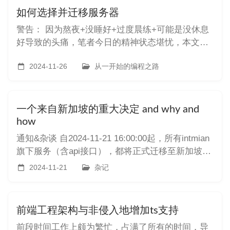
我总觉得金额不对劲。经过研究，
如何选择并迁移服务器
警告： 因为熬夜+没睡好+过度晨练+可能是没休息
好导致的头痛，笔者今日的精神状态堪忧，本文章
可能存在巨量语病和一些错误，还望见谅 上周四，
我将服务器迁移到了腾讯云，详见这篇博客。用了
2024-11-26
从一开始的编程之路
一周末，发现了不少问题，之后又花了在阿里云香
港和华为云香港之间辗转了两天，最后选择在华为
云买了2c4g30m2t60g
一个来自新加坡的重大决定 and why and
how
通知&杂谈 自2024-11-21 16:00:00起，所有intmian
旗下服务（含api接口），都将正式迁移至新加坡机
房。 对于用户，本次的迁移应该是无感的（不过真
2024-11-21
杂记
的有人在看吗？真的有人在用吗？我持怀疑态度-
_-）。迁移后，考虑到大多数用户包含我本人都在
中国，本站未开启CloudFlare CD
前端工程架构与非侵入地增加ts支持
前段时间工作上颇为繁忙，占满了所有的时间，导