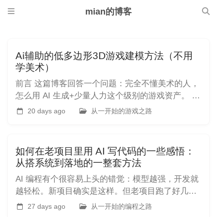
mian的博客
Ai辅助的低多边形3D游戏建模方法（不用
学美术）
前言 这篇博客回答一个问题：完全不懂美术的人，
怎么用 AI 生成+少量人力这个级别的游戏资产。 最
近突然想重启做游戏，但遇到一个老问题，万事开
20 days ago
从一开始的游戏之路
头难啊。 上次和朋友组建的CNB工作室从服务器引
擎的网络库开始做，最后网络库写了很久，黄了
(但是modern c++|ue学的很爽…… 我是游戏后端出
如何在老项目里用 AI 写代码的一些感悟：
身，程
从搭系统到落地的一整套方法
AI 编程有个很容易上头的错觉：模型越强，开发就
越轻松。新项目确实是这样。但老项目跑了好几年
之后，真正难的从来不是写代码，而是搞清楚"这段
27 days ago
从一开始的编程之路
代码为什么存在""改了会不会炸""AI 给的方案是业