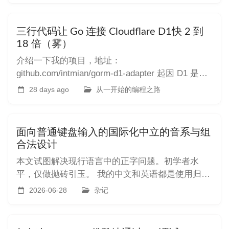
务需要还是它在猜"。 我花了一年时间在 Platform
项目（React + Vite 前端，Go + Gi
三行代码让 Go 连接 Cloudflare D1快 2 到
18 倍（雾）
介绍一下我的项目，地址：
github.com/intmian/gorm-d1-adapter 起因 D1 是
Cloudflare 的 serverless 关系数据库。对于我这种
28 days ago
从一开始的编程之路
低频率使用的个人项目来说，几乎是免费的——免
费额度每月 5 百万次读、10 万次写，个人项目根本
用不完。最开始 plat
面向普通键盘输入的国际化中立的音系与组
合法设计
本文试图解决现行语言中的正字问题。初学者水
平，仅做抛砖引玉。 我的中文和英语都是使用归纳
式学习方法进行学习的。而大学后学习的其他语言
2026-06-28
杂记
都是在对语言学的启蒙后学习的，因此我发现现行
诸多语言设计具有一些不合理之处。 中文采用了过
多的宽音位和复杂的音调设计。后者对外来学习者